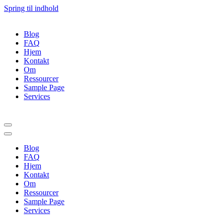
Spring til indhold
Blog
FAQ
Hjem
Kontakt
Om
Ressourcer
Sample Page
Services
Navigation
menu
Navigation
menu
Blog
FAQ
Hjem
Kontakt
Om
Ressourcer
Sample Page
Services