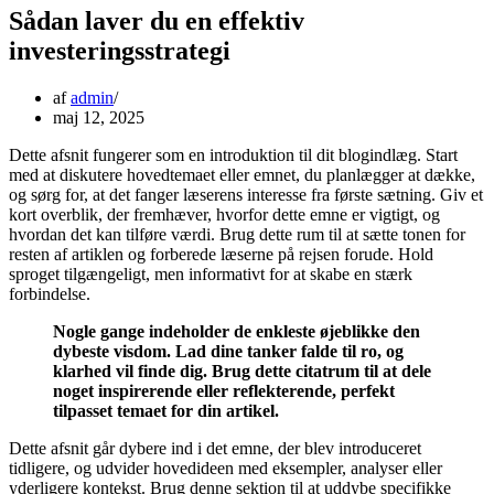
Sådan laver du en effektiv
investeringsstrategi
af
admin
maj 12, 2025
Dette afsnit fungerer som en introduktion til dit blogindlæg. Start
med at diskutere hovedtemaet eller emnet, du planlægger at dække,
og sørg for, at det fanger læserens interesse fra første sætning. Giv et
kort overblik, der fremhæver, hvorfor dette emne er vigtigt, og
hvordan det kan tilføre værdi. Brug dette rum til at sætte tonen for
resten af artiklen og forberede læserne på rejsen forude. Hold
sproget tilgængeligt, men informativt for at skabe en stærk
forbindelse.
Nogle gange indeholder de enkleste øjeblikke den
dybeste visdom. Lad dine tanker falde til ro, og
klarhed vil finde dig. Brug dette citatrum til at dele
noget inspirerende eller reflekterende, perfekt
tilpasset temaet for din artikel.
Dette afsnit går dybere ind i det emne, der blev introduceret
tidligere, og udvider hovedideen med eksempler, analyser eller
yderligere kontekst. Brug denne sektion til at uddybe specifikke